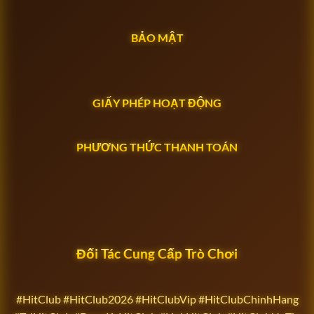
BẢO MẬT
GIẤY PHÉP HOẠT ĐỘNG
PHƯƠNG THỨC THANH TOÁN
Đối Tác Cung Cấp Trò Chơi
#HitClub #HitClub2026 #HitClubVip #HitClubChinhHang