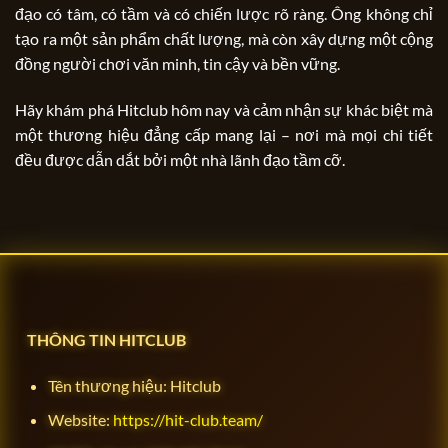
đạo có tâm, có tầm và có chiến lược rõ ràng. Ông không chỉ
tạo ra một sản phẩm chất lượng, mà còn xây dựng một cộng
đồng người chơi văn minh, tin cậy và bền vững.
Hãy khám phá Hitclub hôm nay và cảm nhận sự khác biệt mà
một thương hiệu đẳng cấp mang lại – nơi mà mọi chi tiết
đều được dẫn dắt bởi một nhà lãnh đạo tầm cỡ.
THÔNG TIN HITCLUB
Tên thương hiệu: Hitclub
Website:
https://hit-club.team/