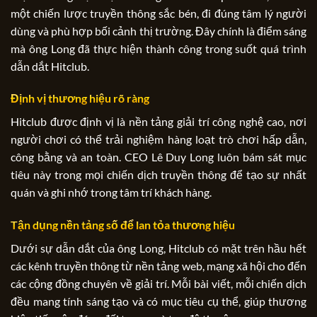
một chiến lược truyền thông sắc bén, đi đúng tâm lý người
dùng và phù hợp bối cảnh thị trường. Đây chính là điểm sáng
mà ông Long đã thực hiện thành công trong suốt quá trình
dẫn dắt Hitclub.
Định vị thương hiệu rõ ràng
Hitclub được định vị là nền tảng giải trí công nghệ cao, nơi
người chơi có thể trải nghiệm hàng loạt trò chơi hấp dẫn,
công bằng và an toàn. CEO Lê Duy Long luôn bám sát mục
tiêu này trong mọi chiến dịch truyền thông để tạo sự nhất
quán và ghi nhớ trong tâm trí khách hàng.
Tận dụng nền tảng số để lan tỏa thương hiệu
Dưới sự dẫn dắt của ông Long, Hitclub có mặt trên hầu hết
các kênh truyền thông từ nền tảng web, mạng xã hội cho đến
các cộng đồng chuyên về giải trí. Mỗi bài viết, mỗi chiến dịch
đều mang tính sáng tạo và có mục tiêu cụ thể, giúp thương