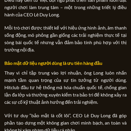
người chơi làm trung tâm – một trong những triết lý điều
hành của CEO Lê Duy Long.
Mỗi trò chơi được thiết kế với hiệu ứng hình ảnh, âm thanh
sống động, mô phỏng gần giống các trải nghiệm thực tế tại
sòng bài quốc tế nhưng vẫn đảm bảo tính phù hợp với thị
trường nội địa.
Bảo mật dữ liệu người dùng là ưu tiên hàng đầu
Thay vì chỉ tập trung vào lợi nhuận, ông Long luôn nhấn
mạnh tầm quan trọng của sự tin tưởng từ người dùng.
Hitclub đầu tư hệ thống mã hóa chuẩn quốc tế, chống gian
lận đa lớp và thường xuyên kiểm tra bảo trì để không xảy ra
các sự cố kỹ thuật ảnh hưởng đến trải nghiệm.
Với tư duy “bảo mật là cốt lõi”, CEO Lê Duy Long đã góp
phần tạo dựng một không gian chơi minh bạch, an toàn và
không bị xâm phạm dữ liệu cá nhân.