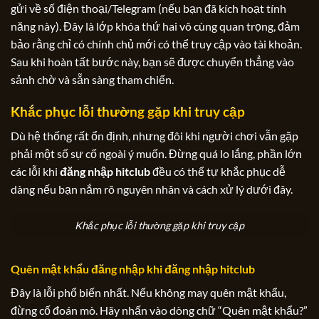
gửi về số điện thoại/Telegram (nếu bạn đã kích hoạt tính
năng này). Đây là lớp khóa thứ hai vô cùng quan trọng, đảm
bảo rằng chỉ có chính chủ mới có thể truy cập vào tài khoản.
Sau khi hoàn tất bước này, bạn sẽ được chuyển thẳng vào
sảnh chờ và sẵn sàng tham chiến.
Khắc phục lỗi thường gặp khi truy cập
Dù hệ thống rất ổn định, nhưng đôi khi người chơi vẫn gặp
phải một số sự cố ngoài ý muốn. Đừng quá lo lắng, phần lớn
các lỗi khi
đăng nhập hitclub
đều có thể tự khắc phục dễ
dàng nếu bạn nắm rõ nguyên nhân và cách xử lý dưới đây.
Khắc phục lỗi thường gặp khi truy cập
Quên mật khẩu đăng nhập khi đăng nhập hitclub
Đây là lỗi phổ biến nhất. Nếu không may quên mật khẩu,
đừng cố đoán mò. Hãy nhấn vào dòng chữ “Quên mật khẩu?”