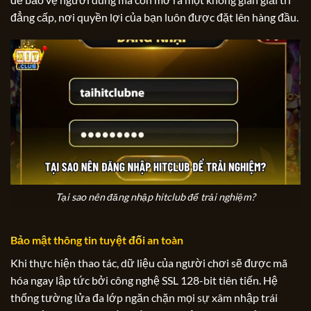
đẳng cấp, nơi quyền lợi của bạn luôn được đặt lên hàng đầu.
Tại sao nên đăng nhập hitclub để trải nghiệm?
Bảo mật thông tin tuyệt đối an toàn
Khi thực hiện thao tác, dữ liệu của người chơi sẽ được mã
hóa ngay lập tức bởi công nghệ SSL 128-bit tiên tiến. Hệ
thống tường lửa đa lớp ngăn chặn mọi sự xâm nhập trái