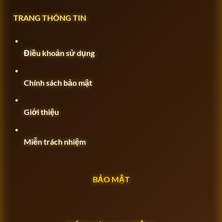
TRANG THÔNG TIN
Điều khoản sử dụng
Chính sách bảo mật
Giới thiệu
Miễn trách nhiệm
BẢO MẬT