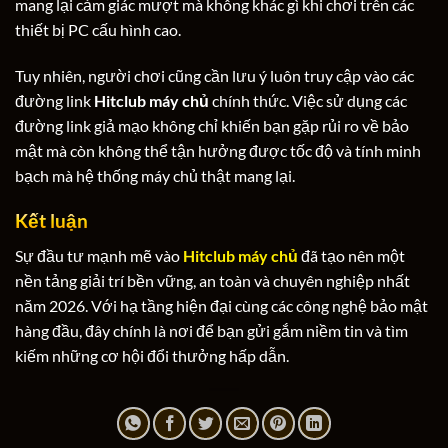
mang lại cảm giác mượt mà không khác gì khi chơi trên các
thiết bị PC cấu hình cao.
Tuy nhiên, người chơi cũng cần lưu ý luôn truy cập vào các
đường link
Hitclub máy chủ
chính thức. Việc sử dụng các
đường link giả mạo không chỉ khiến bạn gặp rủi ro về bảo
mật mà còn không thể tận hưởng được tốc độ và tính minh
bạch mà hệ thống máy chủ thật mang lại.
Kết luận
Sự đầu tư mạnh mẽ vào
Hitclub máy chủ
đã tạo nên một
nền tảng giải trí bền vững, an toàn và chuyên nghiệp nhất
năm 2026. Với hạ tầng hiện đại cùng các công nghệ bảo mật
hàng đầu, đây chính là nơi để bạn gửi gắm niềm tin và tìm
kiếm những cơ hội đổi thưởng hấp dẫn.