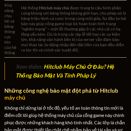
Khả
Hệ thống
Hitclub máy chủ
được trang bị cấu hình phần
năng
cứng khủng với băng thông không giới hạn, cho phép xử lý
chịu
hàng triệu lệnh cá cược trong cùng một giây. Sự đầu tư bài
tải và
bản này giúp cổng game loại bỏ hoàn toàn tình trạng
băng
“nghẽn mạng” – một lỗi thường gặp ở các nhà cái có hạ
thông
tầng yếu kém. Dù là trong các dịp lễ tết hay các sự kiện
cực
lớn, khả năng vận hành bền bỉ của server vẫn đảm bảo
lớn
mọi thao tác từ đăng nhập đến đặt tiền của bạn đều diễn
của hệ
ra tức thì và chính xác tuyệt đối.
thống
Xem thêm:
Hitclub Máy Chủ Ở Đâu? Hệ
Thống Bảo Mật Và Tính Pháp Lý
Những công nghệ bảo mật đột phá từ Hitclub
máy chủ
Không chỉ dừng lại ở tốc độ, yếu tố an toàn thông tin mới là
điểm cốt lõi giúp hệ thống máy chủ của cổng game này chinh
phục được những khách hàng khó tính nhất. Các lớp lá chắn
bảo mật được thiết lập chặt chẽ nhằm bảo vệ tài sản và sự