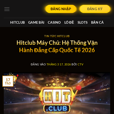
Bỏ
qua
ĐĂNG NHẬP
ĐĂNG KÝ
nội
dung
HITCLUB
GAME BÀI
CASINO
LÔ ĐỀ
SLOTS
BẮN CÁ
TIN TỨC HITCLUB
Hitclub Máy Chủ: Hệ Thống Vận
Hành Đẳng Cấp Quốc Tế 2026
ĐĂNG VÀO
THÁNG 3 17, 2026
BỞI
CTV
17
Th3