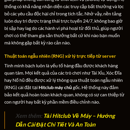
thống có khả năng nhận diện các truy cập bất thường và lọc
bỏ các yêu cầu độc hại chỉ trong tích tắc. Nhờ vậy, nền tảng
luôn duy trì được trạng thái trực tuyến 24/7, không bao giờ
bị sập hay lag do các hành vi phá hoại từ đối thủ, giúp người
chơi có thể tham gia săn thưởng bất cứ khi nào bạn muốn
mà không gặp bất kỳ rào cản nào.
Thuật toán ngẫu nhiên (RNG) xử lý trực tiếp từ server
Tính minh bạch luôn là yếu tố hàng đầu được khách hàng
quan tâm. Mọi kết quả của các trò chơi như Tài Xỉu, Xóc Đĩa
hay Nổ hũ đều được xử lý thông qua thuật toán ngẫu nhiên
(RNG) cài đặt tại
Hitclub máy chủ
gốc. Hệ thống này đảm
bảo kết quả hoàn toàn khách quan, không có sự can thiệp từ
con người hay bất kỳ phần mềm điều chỉnh nào.
Xem thêm:
Tải Hitclub Về Máy – Hướng
Dẫn Cài Đặt Chi Tiết Và An Toàn