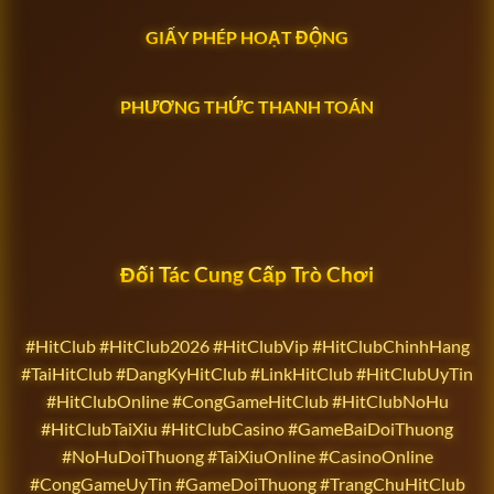
GIẤY PHÉP HOẠT ĐỘNG
PHƯƠNG THỨC THANH TOÁN
Đối Tác Cung Cấp Trò Chơi
#HitClub #HitClub2026 #HitClubVip #HitClubChinhHang
#TaiHitClub #DangKyHitClub #LinkHitClub #HitClubUyTin
#HitClubOnline #CongGameHitClub #HitClubNoHu
#HitClubTaiXiu #HitClubCasino #GameBaiDoiThuong
#NoHuDoiThuong #TaiXiuOnline #CasinoOnline
#CongGameUyTin #GameDoiThuong #TrangChuHitClub