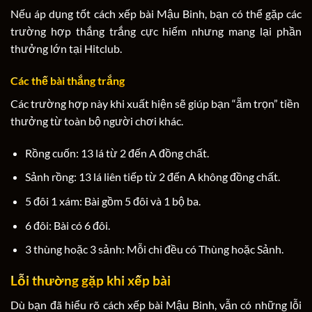
Nếu áp dụng tốt cách xếp bài Mậu Binh, bạn có thể gặp các
trường hợp thắng trắng cực hiếm nhưng mang lại phần
thưởng lớn tại Hitclub.
Các thế bài thắng trắng
Các trường hợp này khi xuất hiện sẽ giúp bạn “ẵm trọn” tiền
thưởng từ toàn bộ người chơi khác.
Rồng cuốn: 13 lá từ 2 đến A đồng chất.
Sảnh rồng: 13 lá liên tiếp từ 2 đến A không đồng chất.
5 đôi 1 xám: Bài gồm 5 đôi và 1 bộ ba.
6 đôi: Bài có 6 đôi.
3 thùng hoặc 3 sảnh: Mỗi chi đều có Thùng hoặc Sảnh.
Lỗi thường gặp khi xếp bài
Dù bạn đã hiểu rõ cách xếp bài Mậu Binh, vẫn có những lỗi