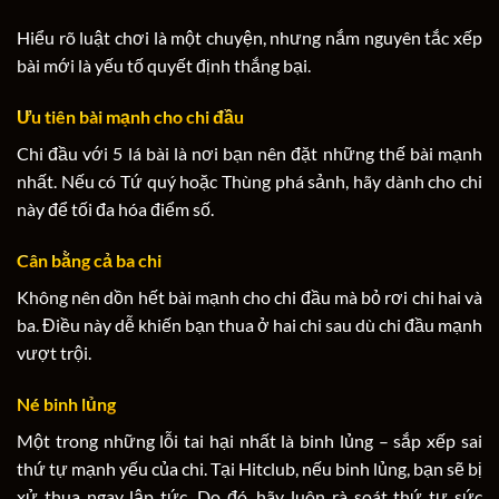
Hiểu rõ luật chơi là một chuyện, nhưng nắm nguyên tắc xếp
bài mới là yếu tố quyết định thắng bại.
Ưu tiên bài mạnh cho chi đầu
Chi đầu với 5 lá bài là nơi bạn nên đặt những thế bài mạnh
nhất. Nếu có Tứ quý hoặc Thùng phá sảnh, hãy dành cho chi
này để tối đa hóa điểm số.
Cân bằng cả ba chi
Không nên dồn hết bài mạnh cho chi đầu mà bỏ rơi chi hai và
ba. Điều này dễ khiến bạn thua ở hai chi sau dù chi đầu mạnh
vượt trội.
Né binh lủng
Một trong những lỗi tai hại nhất là binh lủng – sắp xếp sai
thứ tự mạnh yếu của chi. Tại Hitclub, nếu binh lủng, bạn sẽ bị
xử thua ngay lập tức. Do đó, hãy luôn rà soát thứ tự sức