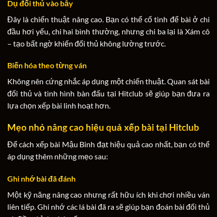
Dụ đối thủ vào bẫy
Đây là chiến thuật nâng cao. Bạn có thể cố tình để bài ở chi
đầu hơi yếu, chi hai bình thường, nhưng chi ba lại là Xám cô
– tạo bất ngờ khiến đối thủ không lường trước.
Biến hóa theo từng ván
Không nên cứng nhắc áp dụng một chiến thuật. Quan sát bài
đối thủ và tình hình bàn đấu tại Hitclub sẽ giúp bạn đưa ra
lựa chọn xếp bài linh hoạt hơn.
Mẹo nhỏ nâng cao hiệu quả xếp bài tại Hitclub
Để cách xếp bài Mậu Binh đạt hiệu quả cao nhất, bạn có thể
áp dụng thêm những mẹo sau:
Ghi nhớ bài đã đánh
Một kỹ năng nâng cao nhưng rất hữu ích khi chơi nhiều ván
liên tiếp. Ghi nhớ các lá bài đã ra sẽ giúp bạn đoán bài đối thủ