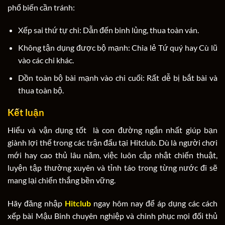
phổ biến cần tránh:
Xếp sai thứ tự chi: Dẫn đến binh lủng, thua toàn ván.
Không tận dụng được bộ mạnh: Chia lẻ Tứ quý hay Cù lũ
vào các chi khác.
Dồn toàn bộ bài mạnh vào chi cuối: Rất dễ bị bắt bài và
thua toàn bộ.
Kết luận
Hiểu và vận dụng tốt là con đường ngắn nhất giúp bạn
giành lợi thế trong các trận đấu tại Hitclub. Dù là người chơi
mới hay cao thủ lâu năm, việc luôn cập nhật chiến thuật,
luyện tập thường xuyên và tỉnh táo trong từng nước đi sẽ
mang lại chiến thắng bền vững.
Hãy đăng nhập
Hitclub
ngay hôm nay để áp dụng các cách
xếp bài Mậu Binh chuyên nghiệp và chinh phục mọi đối thủ