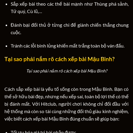
Sắp xếp bài theo các thế bài mạnh như Thùng phá sảnh,
Tứ quý, Cù lũ,…
Đánh bại đối thủ ở từng chi để giành chiến thắng chung
cuộc.
Tránh các lỗi binh lủng khiến mất trắng toàn bộ ván đấu.
Tại sao phải nắm rõ cách xếp bài Mậu Binh?
Tại sao phải nắm rõ cách xếp bài Mậu Binh?
Cách sắp xếp bài là yếu tố sống còn trong Mậu Binh. Bạn có
thể sở hữu bài đẹp, nhưng nếu xếp sai, toàn bộ lợi thế có thể
bị đánh mất. Với Hitclub, người chơi không chỉ đối đầu với
hệ thống mà còn so tài cùng những đối thủ giàu kinh nghiệm,
việc biết cách xếp bài Mậu Binh đúng chuẩn sẽ giúp bạn:
Tối ưu hóa giá trị bài nhận được.