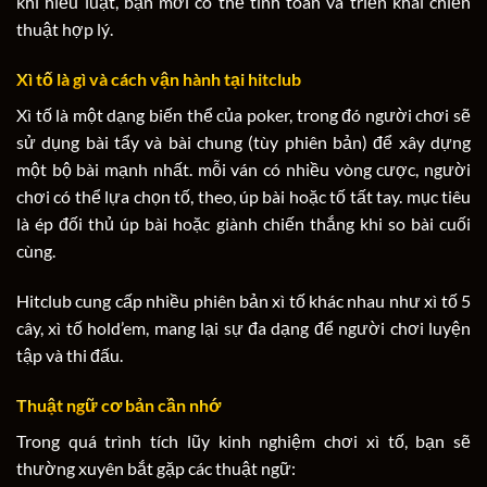
khi hiểu luật, bạn mới có thể tính toán và triển khai chiến
thuật hợp lý.
Xì tố là gì và cách vận hành tại hitclub
Xì tố là một dạng biến thể của poker, trong đó người chơi sẽ
sử dụng bài tẩy và bài chung (tùy phiên bản) để xây dựng
một bộ bài mạnh nhất. mỗi ván có nhiều vòng cược, người
chơi có thể lựa chọn tố, theo, úp bài hoặc tố tất tay. mục tiêu
là ép đối thủ úp bài hoặc giành chiến thắng khi so bài cuối
cùng.
Hitclub cung cấp nhiều phiên bản xì tố khác nhau như xì tố 5
cây, xì tố hold’em, mang lại sự đa dạng để người chơi luyện
tập và thi đấu.
Thuật ngữ cơ bản cần nhớ
Trong quá trình tích lũy kinh nghiệm chơi xì tố, bạn sẽ
thường xuyên bắt gặp các thuật ngữ: