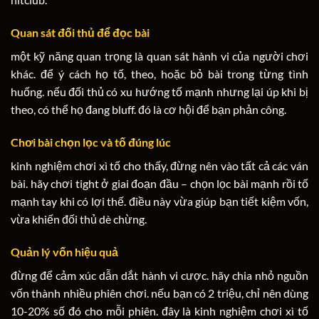
Quan sát đối thủ để đọc bài
một kỹ năng quan trọng là quan sát hành vi của người chơi
khác. để ý cách họ tố, theo, hoặc bỏ bài trong từng tình
huống. nếu đối thủ có xu hướng tố mạnh nhưng lại úp khi bị
theo, có thể họ đang bluff. đó là cơ hội để bạn phản công.
Chơi bài chọn lọc và tố đúng lúc
kinh nghiệm chơi xì tố cho thấy, đừng nên vào tất cả các ván
bài. hãy chơi tight ở giai đoạn đầu – chọn lọc bài mạnh rồi tố
mạnh tay khi có lợi thế. điều này vừa giúp bạn tiết kiệm vốn,
vừa khiến đối thủ dè chừng.
Quản lý vốn hiệu quả
đừng để cảm xúc dẫn dắt hành vi cược. hãy chia nhỏ nguồn
vốn thành nhiều phiên chơi. nếu bạn có 2 triệu, chỉ nên dùng
10-20% số đó cho mỗi phiên. đây là kinh nghiệm chơi xì tố