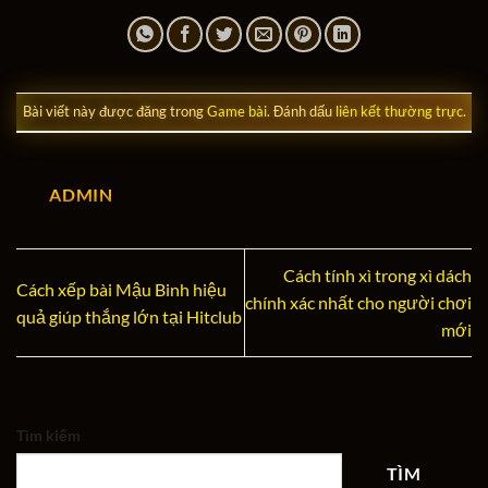
Bài viết này được đăng trong
Game bài
. Đánh dấu
liên kết thường trực
.
ADMIN
Cách tính xì trong xì dách
Cách xếp bài Mậu Binh hiệu
chính xác nhất cho người chơi
quả giúp thắng lớn tại Hitclub
mới
Tìm kiếm
TÌM