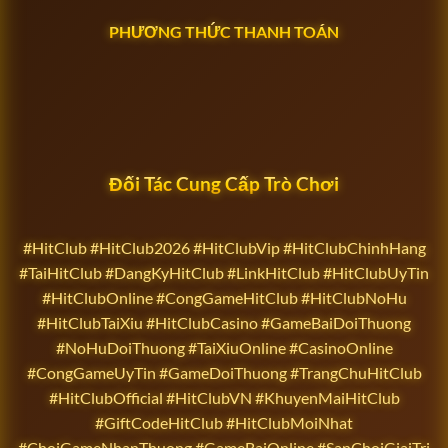
PHƯƠNG THỨC THANH TOÁN
Đối Tác Cung Cấp Trò Chơi
#HitClub #HitClub2026 #HitClubVip #HitClubChinhHang
#TaiHitClub #DangKyHitClub #LinkHitClub #HitClubUyTin
#HitClubOnline #CongGameHitClub #HitClubNoHu
#HitClubTaiXiu #HitClubCasino #GameBaiDoiThuong
#NoHuDoiThuong #TaiXiuOnline #CasinoOnline
#CongGameUyTin #GameDoiThuong #TrangChuHitClub
#HitClubOfficial #HitClubVN #KhuyenMaiHitClub
#GiftCodeHitClub #HitClubMoiNhat
#ChoiGameNhanThuong #GameBaiOnline #SanChoiGiaiTri