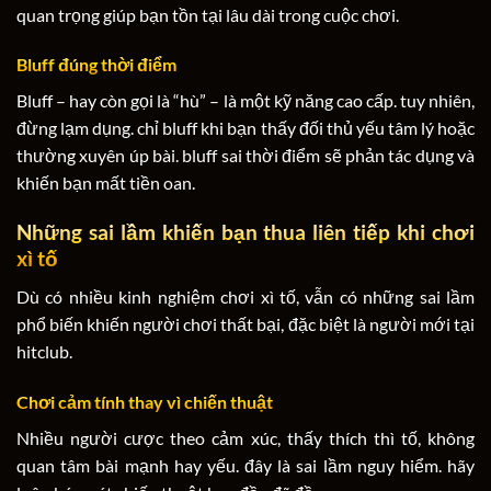
quan trọng giúp bạn tồn tại lâu dài trong cuộc chơi.
Bluff đúng thời điểm
Bluff – hay còn gọi là “hù” – là một kỹ năng cao cấp. tuy nhiên,
đừng lạm dụng. chỉ bluff khi bạn thấy đối thủ yếu tâm lý hoặc
thường xuyên úp bài. bluff sai thời điểm sẽ phản tác dụng và
khiến bạn mất tiền oan.
Những sai lầm khiến bạn thua liên tiếp khi chơi
xì tố
Dù có nhiều kinh nghiệm chơi xì tố, vẫn có những sai lầm
phổ biến khiến người chơi thất bại, đặc biệt là người mới tại
hitclub.
Chơi cảm tính thay vì chiến thuật
Nhiều người cược theo cảm xúc, thấy thích thì tố, không
quan tâm bài mạnh hay yếu. đây là sai lầm nguy hiểm. hãy